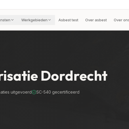
ensten
Werkgebieden
Asbest test
Over asbest
Over on
risatie
Dordrecht
saties uitgevoerd
SC-540 gecertificeerd