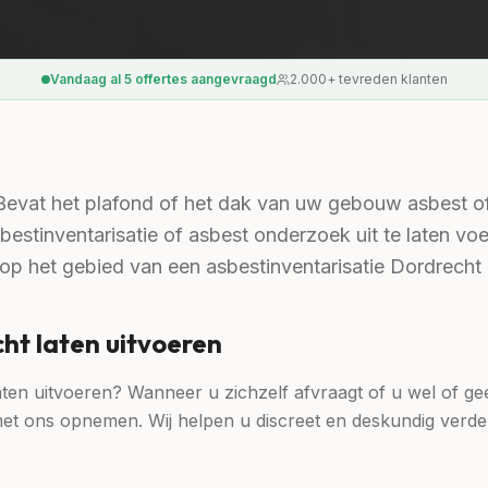
Vandaag al
5
offertes aangevraagd
2.000+ tevreden klanten
Bevat het plafond of het dak van uw gebouw asbest of
estinventarisatie of asbest onderzoek uit te laten vo
st op het gebied van een asbestinventarisatie Dordrech
ht laten uitvoeren
laten uitvoeren? Wanneer u zichzelf afvraagt of u wel of g
t met ons opnemen. Wij helpen u discreet en deskundig verd