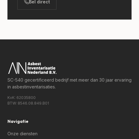
Bel direct
SC-540 gecertificeerd
bedrijf met meer dan 30 jaar ervaring
in asbestinventarisaties.
KvK: 62035800
BTW: 8546.08.849.B01
Navigatie
Onze diensten