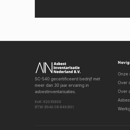
Navig
Onze 
SC-540 gecertificeerd
bedrijf met
Over 
meer dan 30 jaar ervaring in
Over 
asbestinventarisaties.
Asbest
KvK: 62035800
BTW: 8546.08.849.B01
Werkg