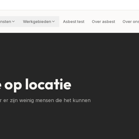
ensten
Werkgebieden
Asbest test
Over asbest
Over on
 op locatie
ar er zijn weinig mensen die het kunnen