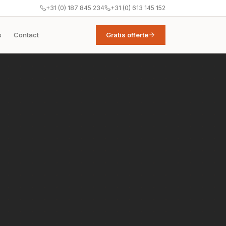
+31 (0) 187 845 234
+31 (0) 613 145 152
s
Contact
Gratis offerte