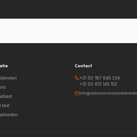
atie
Contact
diensten
+31 (0) 187 845 234
+31 (0) 613 145 152
ons
info@asbestinventarisatieneder
asbest
 test
ebieden