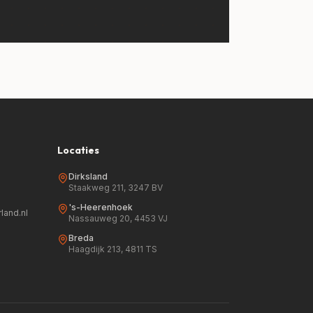
Locaties
Dirksland
Staakweg 211, 3247 BV
's-Heerenhoek
land.nl
Nassauweg 20, 4453 VJ
Breda
Haagdijk 213, 4811 TS